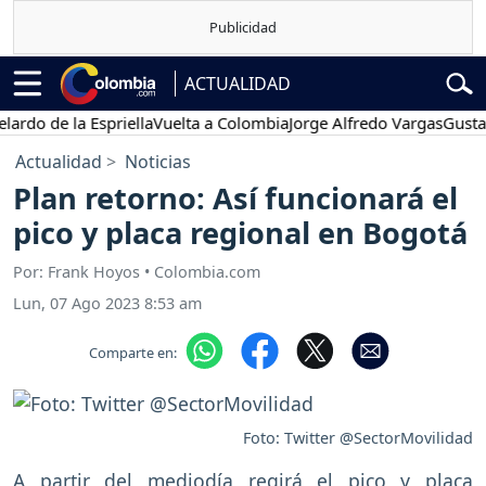
ACTUALIDAD
e la Espriella
Vuelta a Colombia
Jorge Alfredo Vargas
Gustavo Pet
Actualidad
Noticias
Plan retorno: Así funcionará el
pico y placa regional en Bogotá
Por: Frank Hoyos • Colombia.com
Lun, 07 Ago 2023 8:53 am
Comparte en:
Foto: Twitter @SectorMovilidad
A partir del mediodía regirá el pico y placa