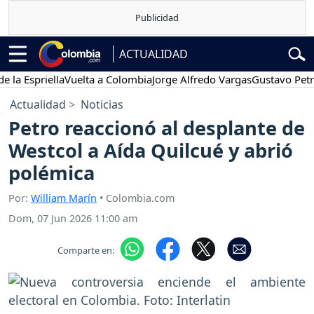
ACTUALIDAD
spriella
Vuelta a Colombia
Jorge Alfredo Vargas
Gustavo Petro
P
Actualidad
Noticias
Petro reaccionó al desplante de
Westcol a Aída Quilcué y abrió
polémica
Por:
William Marín
• Colombia.com
Dom, 07 Jun 2026 11:00 am
Comparte en: