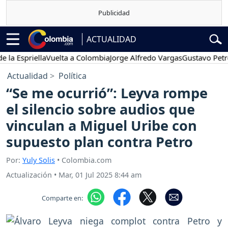
ACTUALIDAD
priella
Vuelta a Colombia
Jorge Alfredo Vargas
Gustavo Petro
Po
Actualidad
Política
“Se me ocurrió”: Leyva rompe
el silencio sobre audios que
vinculan a Miguel Uribe con
supuesto plan contra Petro
Por:
Yuly Solis
• Colombia.com
Actualización
•
Mar, 01 Jul 2025 8:44 am
Comparte en: