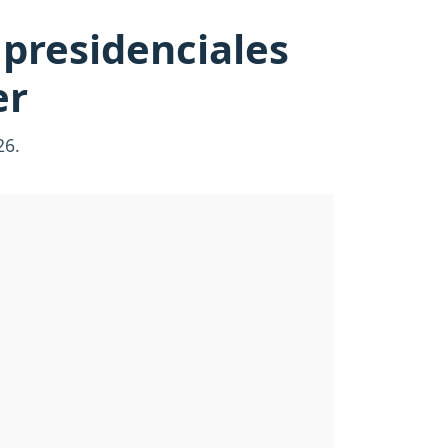
 presidenciales
er
26.