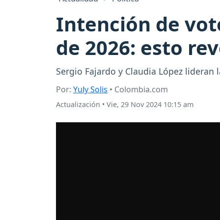
Intención de vot
de 2026: esto re
Sergio Fajardo y Claudia López lideran l
Por:
Yuly Solis
• Colombia.com
Actualización
•
Vie, 29 Nov 2024 10:15 am