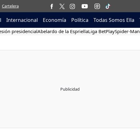
Cartelera
l
Internacional
Economía
Política
Todas Somos Ella
sión presidencial
Abelardo de la Espriella
Liga BetPlay
Spider-Man