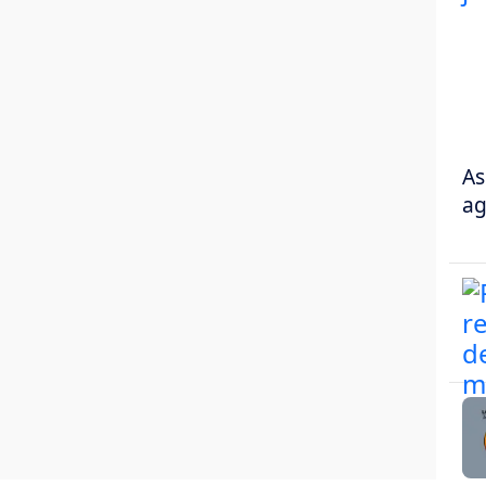
As
ag