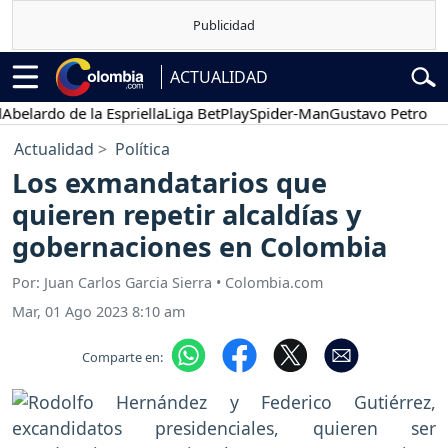
ACTUALIDAD
rdo de la Espriella
Liga BetPlay
Spider-Man
Gustavo Petro
Poses
Actualidad
Política
Los exmandatarios que
quieren repetir alcaldías y
gobernaciones en Colombia
Por: Juan Carlos Garcia Sierra • Colombia.com
Mar, 01 Ago 2023 8:10 am
Comparte en: