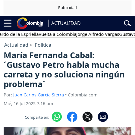
ACTUALIDAD
la Espriella
Vuelta a Colombia
Jorge Alfredo Vargas
Gustavo Petro
Actualidad
Política
María Fernanda Cabal:
´Gustavo Petro habla mucha
carreta y no soluciona ningún
problema´
Por:
Juan Carlos Garcia Sierra
• Colombia.com
Mié, 16 Jul 2025 7:16 pm
Comparte en: