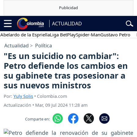
ACTUALIDAD
ardo de la Espriella
Liga BetPlay
Spider-Man
Gustavo Petro
Pose
Actualidad
Política
"Es un suicidio no cambiar":
Petro defiende los cambios en
su gabinete tras posesionar a
sus nuevos ministros
Por:
Yuly Solis
• Colombia.com
Actualización
•
Mar, 09 Jul 2024 11:28 am
Comparte en: