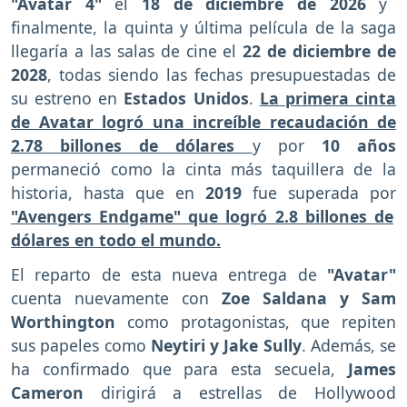
"Avatar 4"
el
18 de diciembre de 2026
y
finalmente, la quinta y última película de la saga
llegaría a las salas de cine el
22 de diciembre de
2028
, todas siendo las fechas presupuestadas de
su estreno en
Estados Unidos
.
La primera cinta
de Avatar logró una increíble recaudación de
2.78 billones de dólares
y por
10 años
permaneció como la cinta más taquillera de la
historia, hasta que en
2019
fue superada por
"Avengers Endgame" que logró 2.8 billones de
dólares en todo el mundo.
El reparto de esta nueva entrega de
"Avatar"
cuenta nuevamente con
Zoe Saldana y Sam
Worthington
como protagonistas, que repiten
sus papeles como
Neytiri y Jake Sully
. Además, se
ha confirmado que para esta secuela,
James
Cameron
dirigirá a estrellas de Hollywood