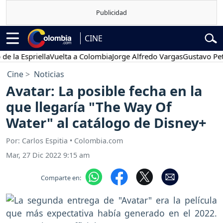
CINE
Espriella
Vuelta a Colombia
Jorge Alfredo Vargas
Gustavo Petro
Cine
Noticias
Avatar: La posible fecha en la
que llegaría "The Way Of
Water" al catálogo de Disney+
Por: Carlos Espitia • Colombia.com
Mar, 27 Dic 2022 9:15 am
Comparte en: