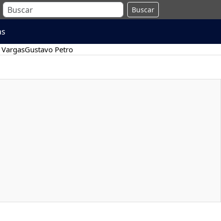
Buscar
as
 Vargas
Gustavo Petro