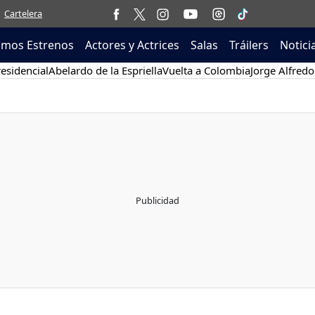
Cartelera
imos Estrenos
Actores y Actrices
Salas
Tráilers
Notici
esidencial
Abelardo de la Espriella
Vuelta a Colombia
Jorge Alfredo