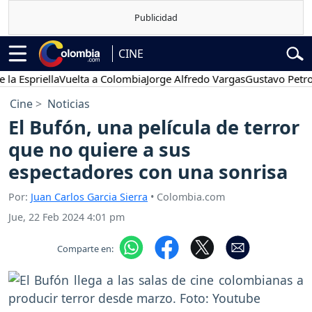
CINE
priella
Vuelta a Colombia
Jorge Alfredo Vargas
Gustavo Petro
Po
Cine
Noticias
El Bufón, una película de terror
que no quiere a sus
espectadores con una sonrisa
Por:
Juan Carlos Garcia Sierra
• Colombia.com
Jue, 22 Feb 2024 4:01 pm
Comparte en: