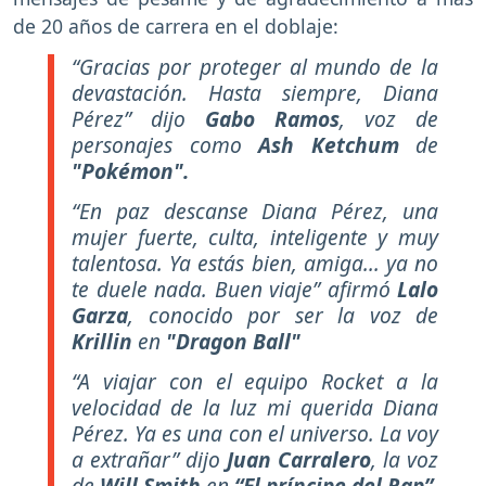
de 20 años de carrera en el doblaje:
“Gracias por proteger al mundo de la
devastación. Hasta siempre, Diana
Pérez”
dijo
Gabo Ramos
, voz de
personajes como
Ash Ketchum
de
"Pokémon".
“En paz descanse Diana Pérez, una
mujer fuerte, culta, inteligente y muy
talentosa. Ya estás bien, amiga... ya no
te duele nada. Buen viaje”
afirmó
Lalo
Garza
,
conocido por ser la voz de
Krillin
en
"Dragon Ball"
“A viajar con el equipo Rocket a la
velocidad de la luz mi querida Diana
Pérez. Ya es una con el universo. La voy
a extrañar”
dijo
Juan Carralero
, la voz
de
Will Smith
en
“El príncipe del Rap”