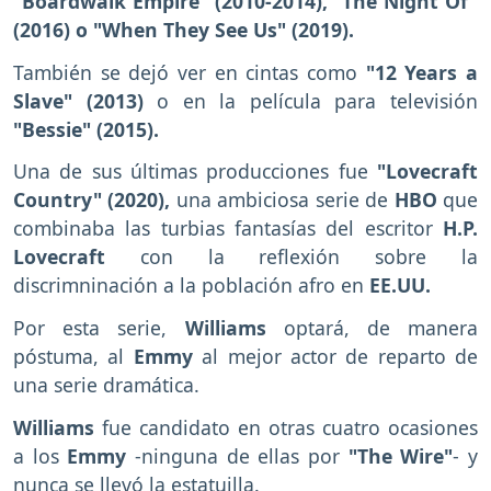
"Boardwalk Empire" (2010-2014), "The Night Of"
(2016) o "When They See Us" (2019).
También se dejó ver en cintas como
"12 Years a
Slave" (2013)
o en la película para televisión
"Bessie" (2015).
Una de sus últimas producciones fue
"Lovecraft
Country" (2020),
una ambiciosa serie de
HBO
que
combinaba las turbias fantasías del escritor
H.P.
Lovecraft
con la reflexión sobre la
discrimninación a la población afro en
EE.UU.
Por esta serie,
Williams
optará, de manera
póstuma, al
Emmy
al mejor actor de reparto de
una serie dramática.
Williams
fue candidato en otras cuatro ocasiones
a los
Emmy
-ninguna de ellas por
"The Wire"
- y
nunca se llevó la estatuilla.