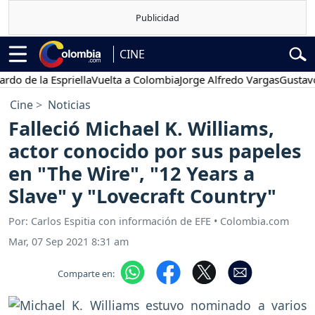
CINE
 la Espriella
Vuelta a Colombia
Jorge Alfredo Vargas
Gustavo Petr
Cine
Noticias
Falleció Michael K. Williams,
actor conocido por sus papeles
en "The Wire", "12 Years a
Slave" y "Lovecraft Country"
Por: Carlos Espitia con información de EFE • Colombia.com
Mar, 07 Sep 2021 8:31 am
Comparte en: