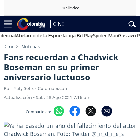
CINE
al
Abelardo de la Espriella
Liga BetPlay
Spider-Man
Gustavo Petro
Cine
Noticias
Fans recuerdan a Chadwick
Boseman en su primer
aniversario luctuoso
Por: Yuly Solis • Colombia.com
Actualización
•
Sáb, 28 Ago 2021 7:16 pm
Comparte en: