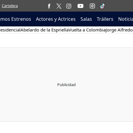
Cartelera
imos Estrenos
Actores y Actrices
Salas
Tráilers
Notici
esidencial
Abelardo de la Espriella
Vuelta a Colombia
Jorge Alfredo