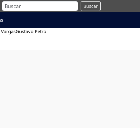
Buscar
as
 Vargas
Gustavo Petro