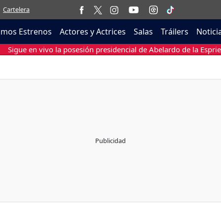
Cartelera
imos Estrenos
Actores y Actrices
Salas
Tráilers
Notici
Sigue en vivo la posesión presidencial de Abelardo de la Esprie