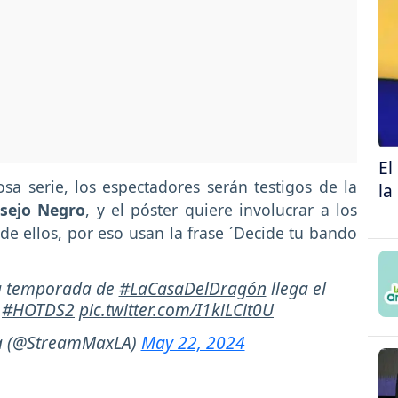
El
a serie, los espectadores serán testigos de la
la
nsejo Negro
, y el póster quiere involucrar a los
de ellos, por eso usan la frase ´Decide tu bando
da temporada de
#LaCasaDelDragón
llega el
.
#HOTDS2
pic.twitter.com/I1kiLCit0U
a (@StreamMaxLA)
May 22, 2024