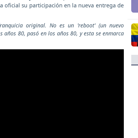
a oficial su participación en la nueva entrega de
ranquicia original. No es un 'reboot' (un nuevo
s años 80, pasó en los años 80, y esta se enmarca