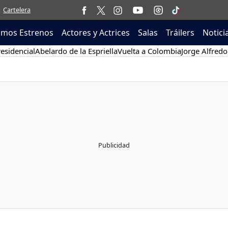
Cartelera
imos Estrenos
Actores y Actrices
Salas
Tráilers
Notici
esidencial
Abelardo de la Espriella
Vuelta a Colombia
Jorge Alfredo