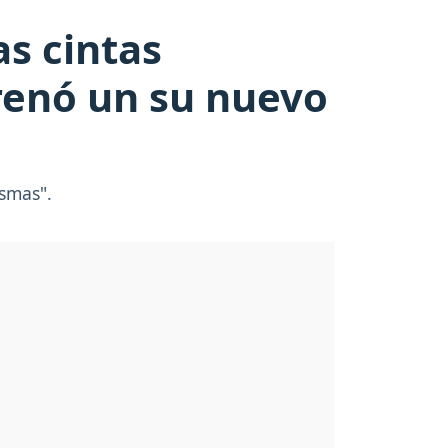
as cintas
renó un su nuevo
asmas".