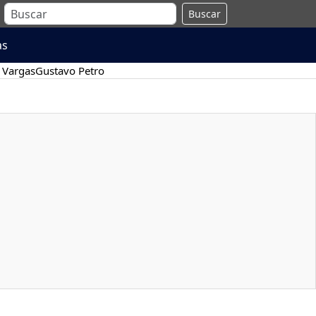
Buscar
as
 Vargas
Gustavo Petro