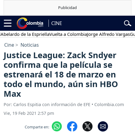
CINE
do de la Espriella
Vuelta a Colombia
Jorge Alfredo Vargas
Gustavo 
Cine
Noticias
Justice League: Zack Sndyer
confirma que la película se
estrenará el 18 de marzo en
todo el mundo, aún sin HBO
Max
Por: Carlos Espitia con información de EFE • Colombia.com
Vie, 19 Feb 2021 2:57 pm
Comparte en: