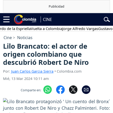
CINE
 la Espriella
Vuelta a Colombia
Jorge Alfredo Vargas
Gustavo Petro
Cine
Noticias
Lilo Brancato: el actor de
origen colombiano que
descubrió Robert De Niro
Por:
Juan Carlos Garcia Sierra
• Colombia.com
Mié, 13 Mar 2024 10:11 am
Comparte en: