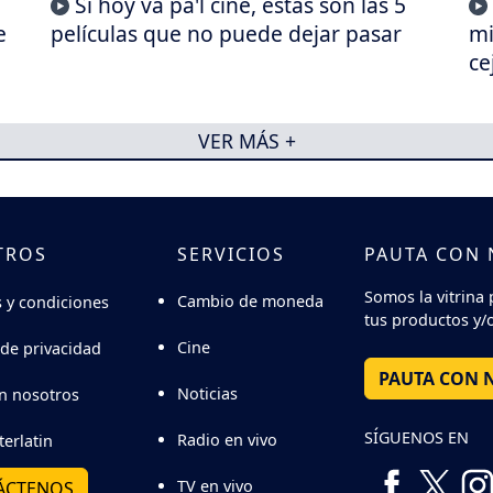
Si hoy va pa'l cine, estas son las 5
e
películas que no puede dejar pasar
mi
ce
VER MÁS +
TROS
SERVICIOS
PAUTA CON
Somos la vitrina 
Cambio de moneda
 y condiciones
tus productos y/o
Cine
 de privacidad
PAUTA CON 
Noticias
n nosotros
SÍGUENOS EN
Radio en vivo
terlatin
TV en vivo
ÁCTENOS