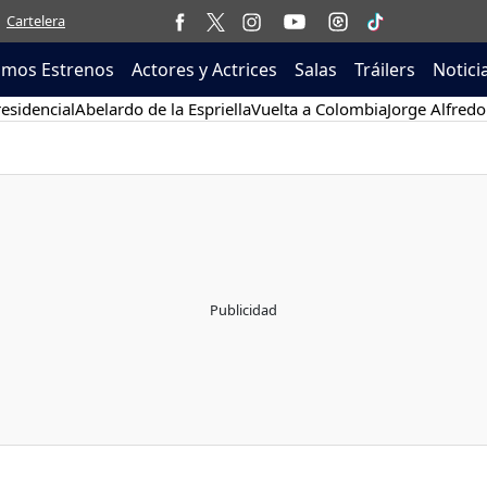
Cartelera
imos Estrenos
Actores y Actrices
Salas
Tráilers
Notici
esidencial
Abelardo de la Espriella
Vuelta a Colombia
Jorge Alfredo