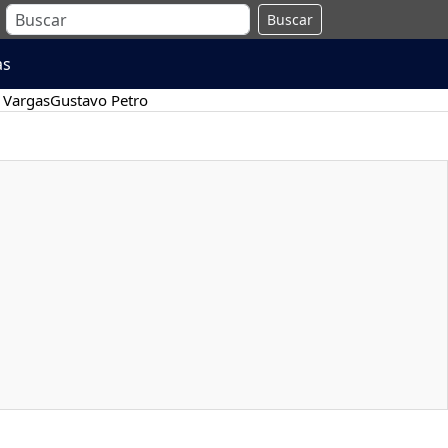
Buscar
as
 Vargas
Gustavo Petro