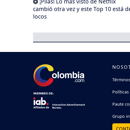
¡Pilas! Lo más visto de Netflix
cambió otra vez y este Top 10 está d
locos
NOSO
Términos
Políticas
Paute co
Grupo in
CONT