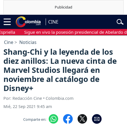
CINE
lla
Sigue en vivo la posesión presidencial de Abelardo de la E
Cine
Noticias
Shang-Chi y la leyenda de los
diez anillos: La nueva cinta de
Marvel Studios llegará en
noviembre al catálogo de
Disney+
Por: Redacción Cine • Colombia.com
Mié, 22 Sep 2021 9:45 am
Comparte en: