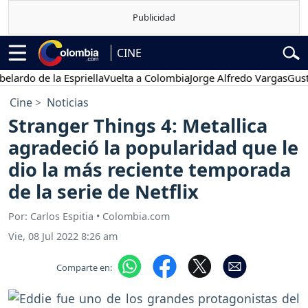
CINE
o de la Espriella
Vuelta a Colombia
Jorge Alfredo Vargas
Gustavo P
Cine
Noticias
Stranger Things 4: Metallica
agradeció la popularidad que le
dio la más reciente temporada
de la serie de Netflix
Por: Carlos Espitia • Colombia.com
Vie, 08 Jul 2022 8:26 am
Comparte en: