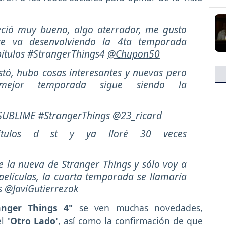
eció muy bueno, algo aterrador, me gusto
e va desenvolviendo la 4ta temporada
ítulos #StrangerThings4
@Chupon50
tó, hubo cosas interesantes y nuevas pero
ejor temporada sigue siendo la
SUBLIME #StrangerThings
@23_ricard
itulos d st y ya lloré 30 veces
de la nueva de Stranger Things y sólo voy a
películas, la cuarta temporada se llamaría
s
@JaviGutierrezok
nger Things 4"
se ven muchas novedades,
el
'Otro Lado'
, así como la confirmación de que