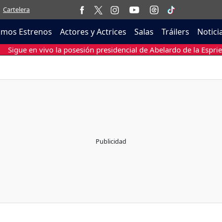
Cartelera
imos Estrenos
Actores y Actrices
Salas
Tráilers
Notici
Sigue en vivo la posesión presidencial de Abelardo de la Esprie