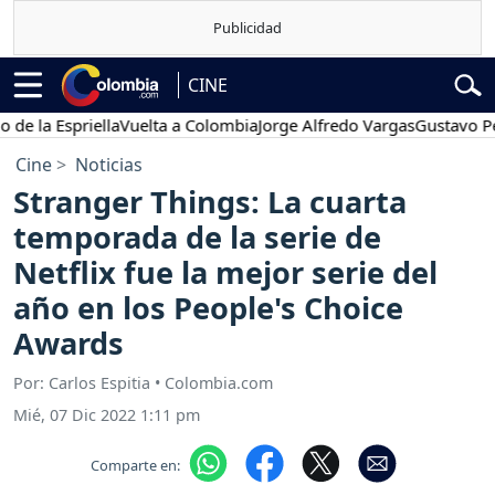
CINE
 Espriella
Vuelta a Colombia
Jorge Alfredo Vargas
Gustavo Petro
Cine
Noticias
Stranger Things: La cuarta
temporada de la serie de
Netflix fue la mejor serie del
año en los People's Choice
Awards
Por: Carlos Espitia • Colombia.com
Mié, 07 Dic 2022 1:11 pm
Comparte en: