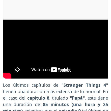
Los últimos capítulos de
"Stranger Things 4"
tienen una duración más extensa de lo normal.
En
el caso del
capítulo 8
, titulado
"Papá"
, este tiene
una duración de
85 minutos (una hora y 25
minutos)
, mientras que el
episodio 9
(el último de