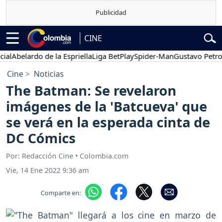
CINE
elardo de la Espriella
Liga BetPlay
Spider-Man
Gustavo Petro
Po
Cine
Noticias
The Batman: Se revelaron
imágenes de la 'Batcueva' que
se verá en la esperada cinta de
DC Cómics
Por: Redacción Cine • Colombia.com
Vie, 14 Ene 2022 9:36 am
Comparte en: