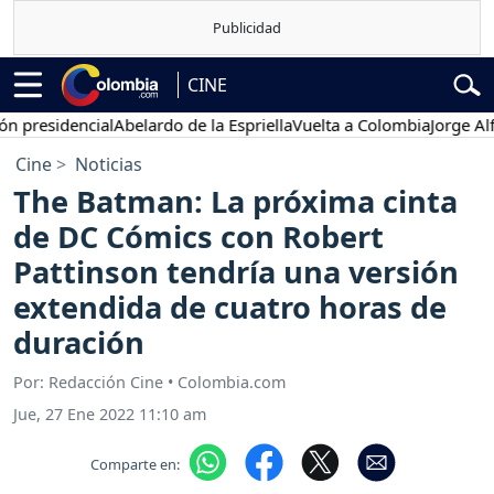
CINE
sidencial
Abelardo de la Espriella
Vuelta a Colombia
Jorge Alfredo 
Cine
Noticias
The Batman: La próxima cinta
de DC Cómics con Robert
Pattinson tendría una versión
extendida de cuatro horas de
duración
Por: Redacción Cine • Colombia.com
Jue, 27 Ene 2022 11:10 am
Comparte en: