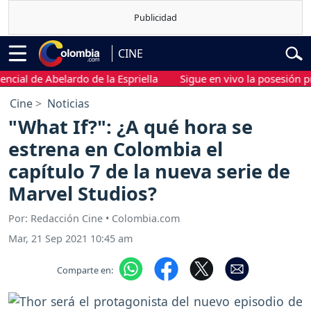
CINE
 de Abelardo de la Espriella
Sigue en vivo la posesión preside
Cine
Noticias
"What If?": ¿A qué hora se
estrena en Colombia el
capítulo 7 de la nueva serie de
Marvel Studios?
Por: Redacción Cine • Colombia.com
Mar, 21 Sep 2021 10:45 am
Comparte en: