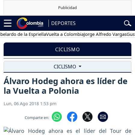
DEPORTES
do de la Espriella
Vuelta a Colombia
Jorge Alfredo Vargas
Gustavo 
CICLISMO
CICLISMO
Álvaro Hodeg ahora es líder de
la Vuelta a Polonia
Lun, 06 Ago 2018 1:53 pm
Comparte en: