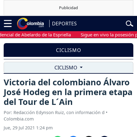
DEPORTES
l de Abelardo de la Espriella
Sigue en vivo la posesión presid
CICLISMO
CICLISMO
Victoria del colombiano Álvaro
José Hodeg en la primera etapa
del Tour de L´Ain
Por: Redacción Edynson Ruiz, con información d •
Colombia.com
Jue, 29 Jul 2021 1:24 pm