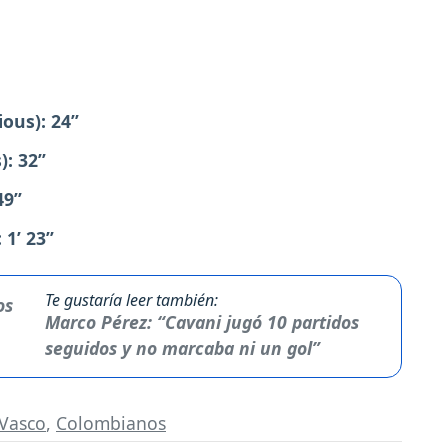
ous): 24’’
: 32’’
9’’
1’ 23’’
Te gustaría leer también:
Marco Pérez: “Cavani jugó 10 partidos
seguidos y no marcaba ni un gol”
 Vasco
,
Colombianos