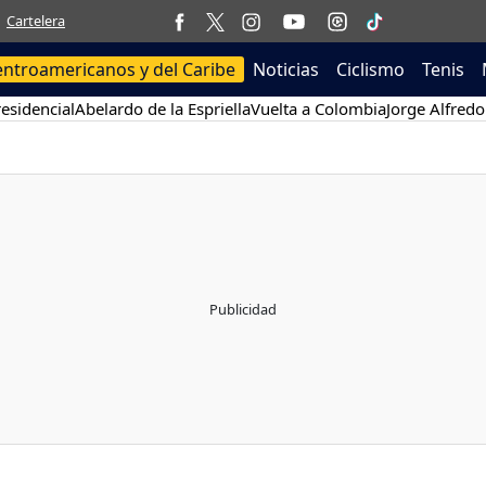
Cartelera
entroamericanos y del Caribe
Noticias
Ciclismo
Tenis
esidencial
Abelardo de la Espriella
Vuelta a Colombia
Jorge Alfredo