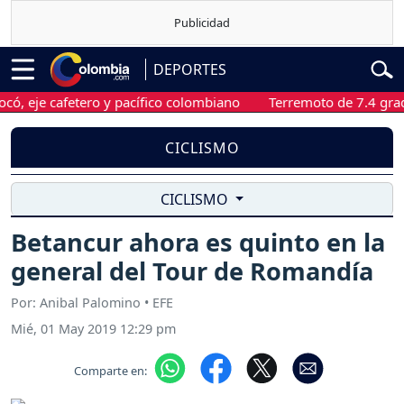
DEPORTES
je cafetero y pacífico colombiano
Terremoto de 7.4 grados sa
CICLISMO
CICLISMO
Betancur ahora es quinto en la
general del Tour de Romandía
Por: Anibal Palomino • EFE
Mié, 01 May 2019 12:29 pm
Comparte en: