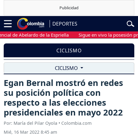
DEPORTES
 de Abelardo de la Espriella
Sigue en vivo la posesión preside
CICLISMO
CICLISMO
Egan Bernal mostró en redes
su posición política con
respecto a las elecciones
presidenciales en mayo 2022
Por: María del Pilar Oyola • Colombia.com
Mié, 16 Mar 2022 8:45 am