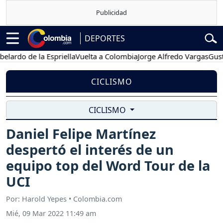
DEPORTES
o de la Espriella
Vuelta a Colombia
Jorge Alfredo Vargas
Gustavo P
CICLISMO
CICLISMO
Daniel Felipe Martínez
despertó el interés de un
equipo top del Word Tour de la
UCI
Por: Harold Yepes • Colombia.com
Mié, 09 Mar 2022 11:49 am