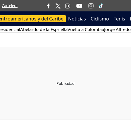
Cartelera
entroamericanos y del Caribe
Noticias
Ciclismo
Tenis
esidencial
Abelardo de la Espriella
Vuelta a Colombia
Jorge Alfredo