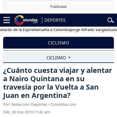
DEPORTES
de la Espriella
Vuelta a Colombia
Jorge Alfredo Vargas
Gustavo Pet
CICLISMO
CICLISMO
¿Cuánto cuesta viajar y alentar
a Nairo Quintana en su
travesía por la Vuelta a San
Juan en Argentina?
Por: Redacción Deportes • Colombia.com
Sáb, 26 Ene 2019 11:42 am