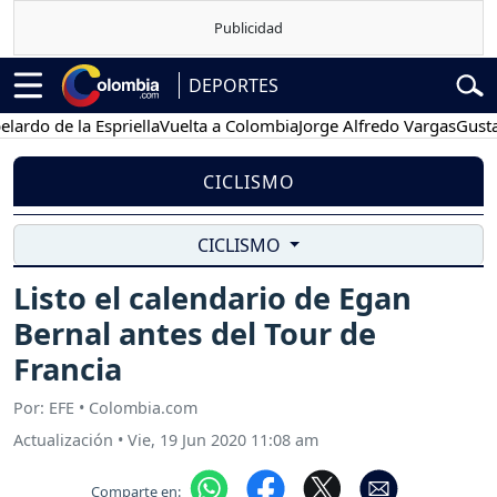
DEPORTES
 de la Espriella
Vuelta a Colombia
Jorge Alfredo Vargas
Gustavo P
CICLISMO
CICLISMO
Listo el calendario de Egan
Bernal antes del Tour de
Francia
Por: EFE • Colombia.com
Actualización
•
Vie, 19 Jun 2020 11:08 am
Comparte en: