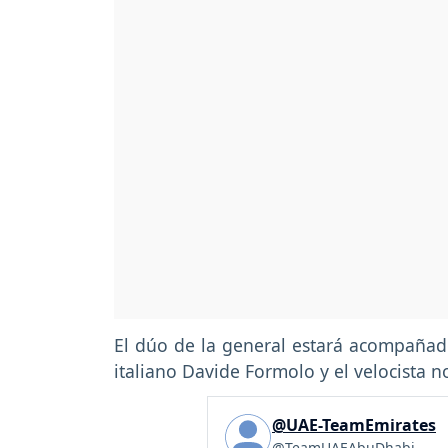
El dúo de la general estará acompañado
italiano Davide Formolo y el velocista n
@UAE-TeamEmirates
@TeamUAEAbuDhabi