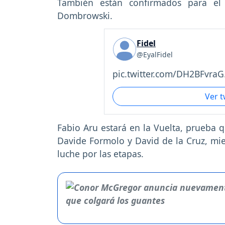
También están confirmados para el 
Dombrowski.
Fidel
@EyalFidel
pic.twitter.com/DH2BFvraG.
Ver 
Fabio Aru estará en la Vuelta, prueba 
Davide Formolo y David de la Cruz, mien
luche por las etapas.