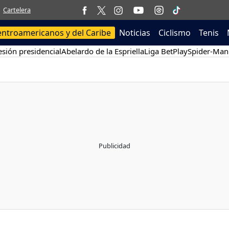
Cartelera
entroamericanos y del Caribe
Noticias
Ciclismo
Tenis
sión presidencial
Abelardo de la Espriella
Liga BetPlay
Spider-Man