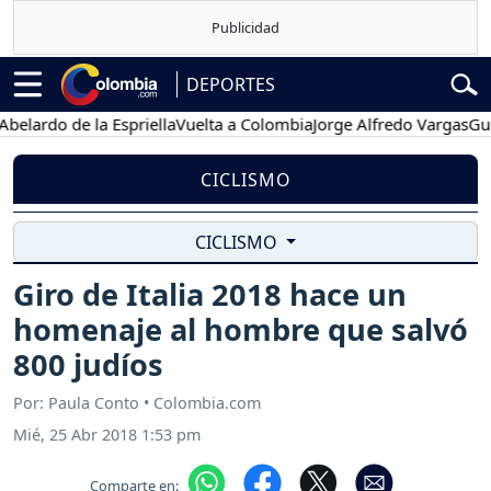
DEPORTES
do de la Espriella
Vuelta a Colombia
Jorge Alfredo Vargas
Gustavo
CICLISMO
CICLISMO
Giro de Italia 2018 hace un
homenaje al hombre que salvó
800 judíos
Por: Paula Conto • Colombia.com
Mié, 25 Abr 2018 1:53 pm
Comparte en: