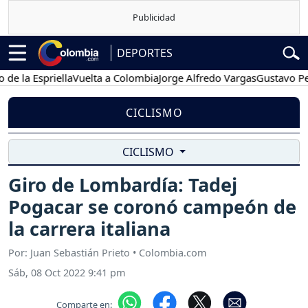
DEPORTES
la Espriella
Vuelta a Colombia
Jorge Alfredo Vargas
Gustavo Petro
CICLISMO
CICLISMO
Giro de Lombardía: Tadej
Pogacar se coronó campeón de
la carrera italiana
Por: Juan Sebastián Prieto • Colombia.com
Sáb, 08 Oct 2022 9:41 pm
Comparte en: