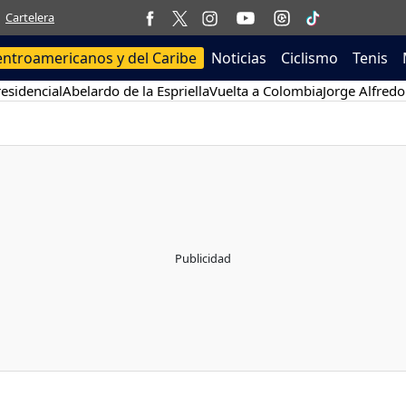
Cartelera
entroamericanos y del Caribe
Noticias
Ciclismo
Tenis
esidencial
Abelardo de la Espriella
Vuelta a Colombia
Jorge Alfredo