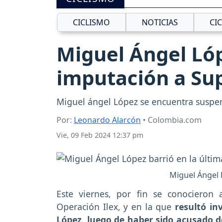
CICLISMO
NOTICIAS
CI
Miguel Ángel Lóp
imputación a Su
Miguel ángel López se encuentra suspe
Por:
Leonardo Alarcón
• Colombia.com
Vie, 09 Feb 2024 12:37 pm
Miguel Ángel 
Este viernes, por fin se conocieron
Operación Ilex, y en la que
resultó in
López, luego de haber sido acusado