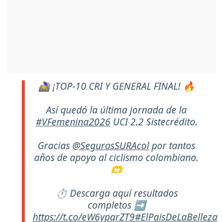
🚵‍♀️ ¡TOP-10 CRI Y GENERAL FINAL! 🔥
Así quedó la última jornada de la
#VFemenina2026
UCI 2.2 Sistecrédito.
Gracias
@SegurosSURAcol
por tantos
años de apoyo al ciclismo colombiano.
🫶
⏱️ Descarga aquí resultados
completos ➡️
https://t.co/eW6ypqrZT9
#ElPaisDeLaBelleza