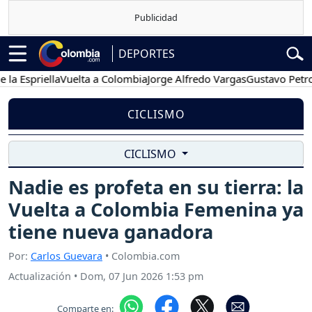
DEPORTES
priella
Vuelta a Colombia
Jorge Alfredo Vargas
Gustavo Petro
Po
CICLISMO
CICLISMO
Nadie es profeta en su tierra: la
Vuelta a Colombia Femenina ya
tiene nueva ganadora
Por:
Carlos Guevara
• Colombia.com
Actualización
•
Dom, 07 Jun 2026 1:53 pm
Comparte en: