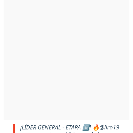
¡LÍDER GENERAL - ETAPA 5️⃣! 🔥
@liro19