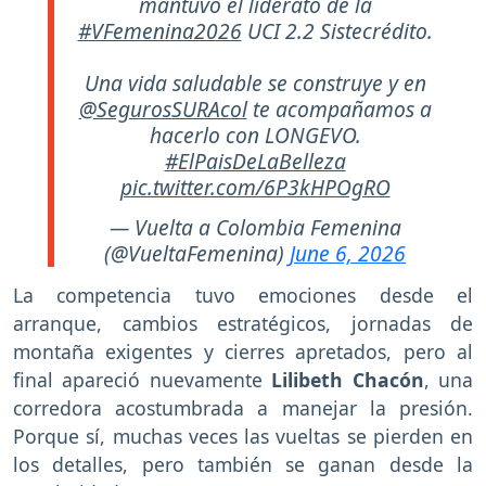
mantuvo el liderato de la
#VFemenina2026
UCI 2.2 Sistecrédito.
Una vida saludable se construye y en
@SegurosSURAcol
te acompañamos a
hacerlo con LONGEVO.
#ElPaisDeLaBelleza
pic.twitter.com/6P3kHPOgRO
— Vuelta a Colombia Femenina
(@VueltaFemenina)
June 6, 2026
La competencia tuvo emociones desde el
arranque, cambios estratégicos, jornadas de
montaña exigentes y cierres apretados, pero al
final apareció nuevamente
Lilibeth Chacón
, una
corredora acostumbrada a manejar la presión.
Porque sí, muchas veces las vueltas se pierden en
los detalles, pero también se ganan desde la