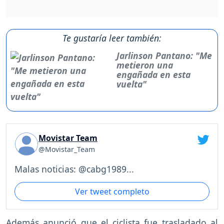
Te gustaría leer también:
Jarlinson Pantano: "Me
metieron una
engañada en esta
vuelta"
Movistar Team
@Movistar_Team
Malas noticias: @cabg1989...
Ver tweet completo
Además anunció que el ciclista fue trasladado al