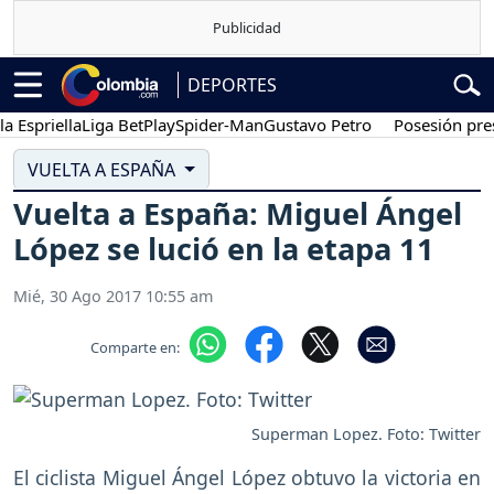
DEPORTES
priella
Liga BetPlay
Spider-Man
Gustavo Petro
Posesión presiden
VUELTA A ESPAÑA
Vuelta a España: Miguel Ángel
López se lució en la etapa 11
Mié, 30 Ago 2017 10:55 am
Comparte en:
Superman Lopez. Foto: Twitter
El ciclista Miguel Ángel López obtuvo la victoria en