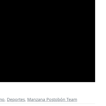
smo
,
Deportes
,
Manzana Postobón Team