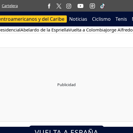
Cartelera
entroamericanos y del Caribe
Noticias
Ciclismo
Tenis
esidencial
Abelardo de la Espriella
Vuelta a Colombia
Jorge Alfredo
VUELTA A ESPAÑA