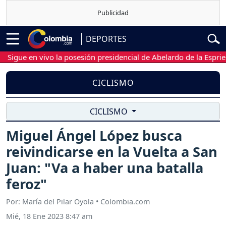
DEPORTES
gue en vivo la posesión presidencial de Abelardo de la Espriella
CICLISMO
CICLISMO
Miguel Ángel López busca
reivindicarse en la Vuelta a San
Juan: "Va a haber una batalla
feroz"
Por: María del Pilar Oyola • Colombia.com
Mié, 18 Ene 2023 8:47 am