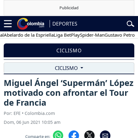
DEPORTES
elardo de la Espriella
Liga BetPlay
Spider-Man
Gustavo Petro
Pos
CICLISMO
CICLISMO
Miguel Ángel ‘Supermán’ López
motivado con afrontar el Tour
de Francia
Por: EFE • Colombia.com
Dom, 06 Jun 2021 10:05 am
Comparte en: