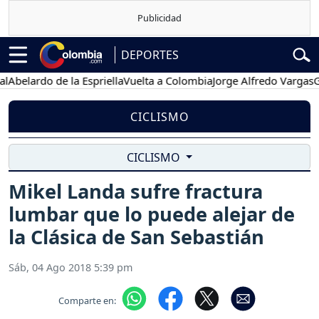
DEPORTES
elardo de la Espriella
Vuelta a Colombia
Jorge Alfredo Vargas
Gusta
CICLISMO
CICLISMO
Mikel Landa sufre fractura
lumbar que lo puede alejar de
la Clásica de San Sebastián
Sáb, 04 Ago 2018 5:39 pm
Comparte en: