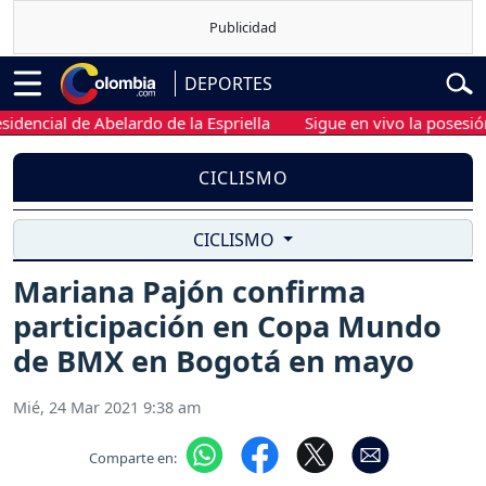
DEPORTES
cial de Abelardo de la Espriella
Sigue en vivo la posesión pre
CICLISMO
CICLISMO
Mariana Pajón confirma
participación en Copa Mundo
de BMX en Bogotá en mayo
Mié, 24 Mar 2021 9:38 am
Comparte en: