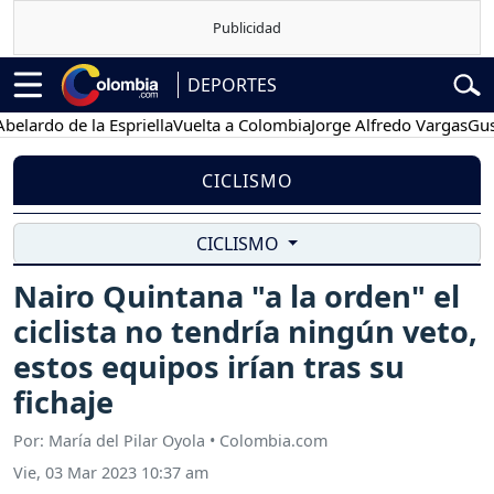
DEPORTES
do de la Espriella
Vuelta a Colombia
Jorge Alfredo Vargas
Gustavo 
CICLISMO
CICLISMO
Nairo Quintana "a la orden" el
ciclista no tendría ningún veto,
estos equipos irían tras su
fichaje
Por: María del Pilar Oyola • Colombia.com
Vie, 03 Mar 2023 10:37 am