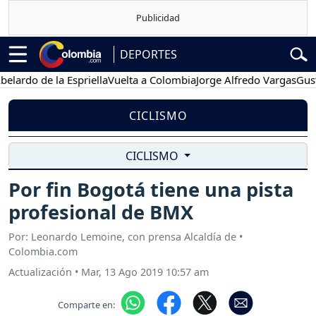
DEPORTES
o de la Espriella
Vuelta a Colombia
Jorge Alfredo Vargas
Gustavo 
CICLISMO
CICLISMO
Por fin Bogotá tiene una pista
profesional de BMX
Por: Leonardo Lemoine, con prensa Alcaldía de •
Colombia.com
Actualización
•
Mar, 13 Ago 2019 10:57 am
Comparte en: