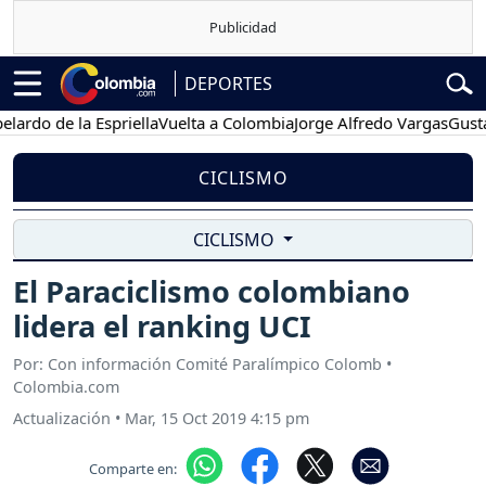
DEPORTES
o de la Espriella
Vuelta a Colombia
Jorge Alfredo Vargas
Gustavo P
CICLISMO
CICLISMO
El Paraciclismo colombiano
lidera el ranking UCI
Por: Con información Comité Paralímpico Colomb •
Colombia.com
Actualización
•
Mar, 15 Oct 2019 4:15 pm
Comparte en: